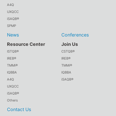
A4Q
UXQCC
iSAQB®
SPMP
News
Conferences
Resource Center
Join Us
ISTQB®
CSTQB®
IREB®
IREB®
TMMi®
TMMi®
IQBBA
IQBBA
A4Q
iSAQB®
UXQCC
iSAQB®
Others
Contact Us