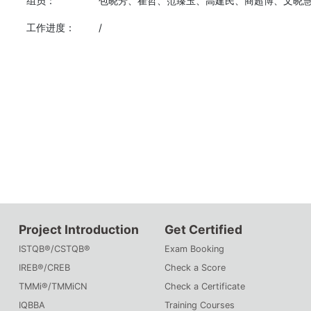
组员：
包晓芳、崔哲、范臻玉、高建民、商超博、文晓
工作进度：
/
Project Introduction
Get Certified
ISTQB®/CSTQB®
Exam Booking
IREB®/CREB
Check a Score
TMMi®/TMMiCN
Check a Certificate
IQBBA
Training Courses