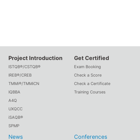
Project Introduction
Get Certified
ISTQB®/CSTQB®
Exam Booking
IREB®/CREB
Check a Score
TMMi®/TMMiCN
Check a Certificate
IQBBA
Training Courses
A4Q
UXQCC
iSAQB®
SPMP
News
Conferences