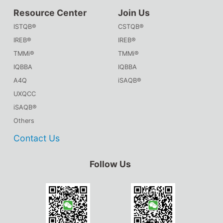
Resource Center
Join Us
ISTQB®
CSTQB®
IREB®
IREB®
TMMi®
TMMi®
IQBBA
IQBBA
A4Q
iSAQB®
UXQCC
iSAQB®
Others
Contact Us
Follow Us