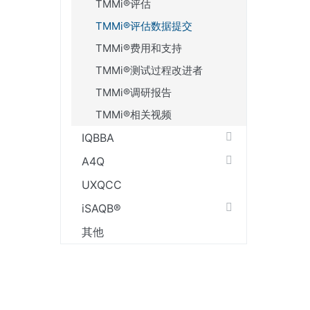
TMMi®评估
TMMi®评估数据提交
TMMi®费用和支持
TMMi®测试过程改进者
TMMi®调研报告
TMMi®相关视频
IQBBA
A4Q
UXQCC
iSAQB®
其他