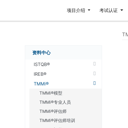
项目介绍
考试认证
T
资料中心
ISTQB®
IREB®
TMMi®
TMMi®模型
TMMi®专业人员
TMMi®评估师
TMMi®评估师培训