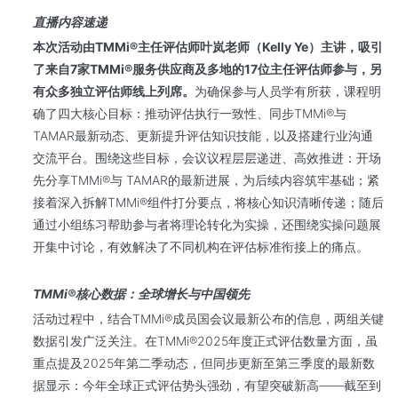
直播内容速递
本次活动由TMMi®主任评估师叶岚老师（Kelly Ye
）主讲，吸引
了来自7
家TMMi®
服务供应商及多地的17
位主任评估师参与，另
有众多独立评估师线上列席。
为确保参与人员学有所获，课程明
确了四大核心目标：推动评估执行一致性、同步TMMi®与
TAMAR最新动态、更新提升评估知识技能，以及搭建行业沟通
交流平台。围绕这些目标，会议议程层层递进、高效推进：开场
先分享TMMi®与 TAMAR的最新进展，为后续内容筑牢基础；紧
接着深入拆解TMMi®组件打分要点，将核心知识清晰传递；随后
通过小组练习帮助参与者将理论转化为实操，还围绕实操问题展
开集中讨论，有效解决了不同机构在评估标准衔接上的痛点。
TMMi®核心数据：全球增长与中国领先
活动过程中，结合TMMi®成员国会议最新公布的信息，两组关键
数据引发广泛关注。在TMMi®2025年度正式评估数量方面，虽
重点提及2025年第二季动态，但同步更新至第三季度的最新数
据显示：今年全球正式评估势头强劲，有望突破新高——截至到