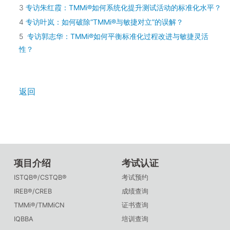
3
专访朱红霞：TMMi®如何系统化提升测试活动的标准化水平？
4
专访叶岚：如何破除“TMMi®与敏捷对立”的误解？
5
专访郭志华：TMMi®如何平衡标准化过程改进与敏捷灵活
性？
返回
项目介绍
考试认证
ISTQB®/CSTQB®
考试预约
IREB®/CREB
成绩查询
TMMi®/TMMiCN
证书查询
IQBBA
培训查询