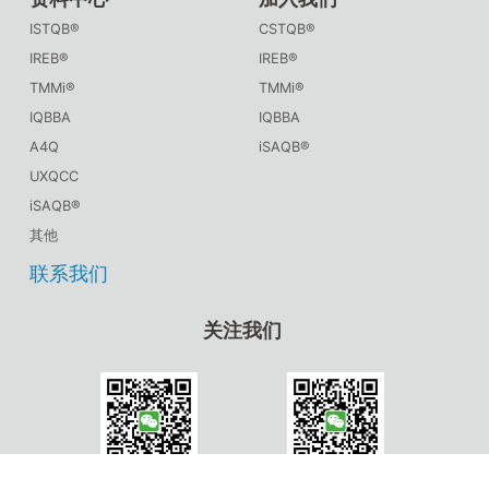
ISTQB®
CSTQB®
IREB®
IREB®
TMMi®
TMMi®
IQBBA
IQBBA
A4Q
iSAQB®
UXQCC
iSAQB®
其他
联系我们
关注我们