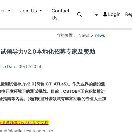
ter
Join Us
Contact
Login
Re
Us
当前位置：
News
>
news
大规模敏捷测试领导力v2.0本地化招募专家及赞助
ase Date:
09/12/2024
捷测试领导力v2.0(简称:CT-ATLaS)。作为业界的前沿测
敏捷开发环境下的测试挑战。
目前，CSTQB
®
正在积极推进
题、认证指南等内容。我们欢迎对该领域有丰富经验的专业人士加
捷测试领导力v2.0”英文文档
tqb/al/agile-test-leadership