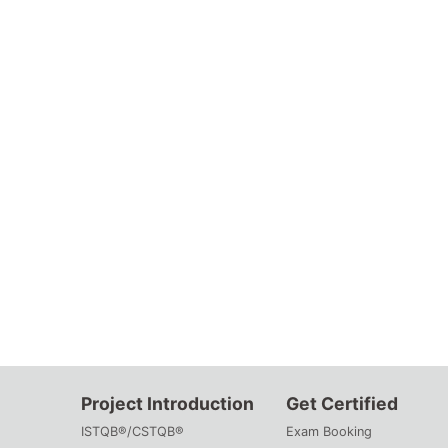
Project Introduction
Get Certified
ISTQB®/CSTQB®
Exam Booking