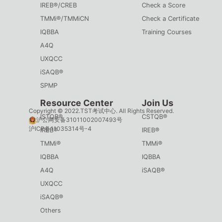
IREB®/CREB
Check a Score
TMMi®/TMMiCN
Check a Certificate
IQBBA
Training Courses
A4Q
UXQCC
iSAQB®
SPMP
Resource Center
Join Us
Copyright © 2022.TST考试中心. All Rights Reserved.
ISTQB®
CSTQB®
沪公网安备31011002007493号
沪ICP备11035314号-4
IREB®
IREB®
TMMi®
TMMi®
IQBBA
IQBBA
A4Q
iSAQB®
UXQCC
iSAQB®
Others