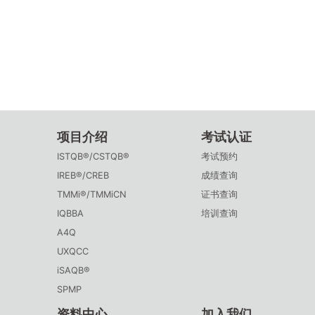
项目介绍
考试认证
ISTQB®/CSTQB®
考试预约
IREB®/CREB
成绩查询
TMMi®/TMMiCN
证书查询
IQBBA
培训查询
A4Q
UXQCC
iSAQB®
SPMP
资料中心
加入我们