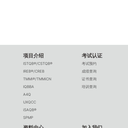
项目介绍
考试认证
ISTQB®/CSTQB®
考试预约
IREB®/CREB
成绩查询
TMMi®/TMMiCN
证书查询
IQBBA
培训查询
A4Q
UXQCC
iSAQB®
SPMP
资料中心
加入我们